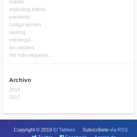
hababi
exploding kittens
pandemic
codigo secreto
ranking
estrategia
los mejores
Ver más etiquetas…
Archivo
2018
2017
Copyright © 2019
El Tablero
Subscríbete
vía RSS